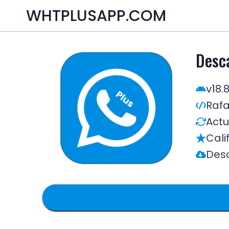
Skip
WHTPLUSAPP.COM
to
content
Desc
v18.
Rafa
Actu
Cali
Des