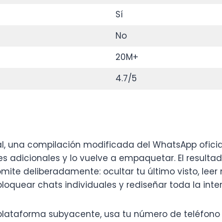
Sí
No
20M+
4.7/5
al, una compilación modificada del WhatsApp oficia
 adicionales y lo vuelve a empaquetar. El result
mite deliberadamente: ocultar tu último visto, lee
oquear chats individuales y rediseñar toda la inte
plataforma subyacente, usa tu número de teléfono 